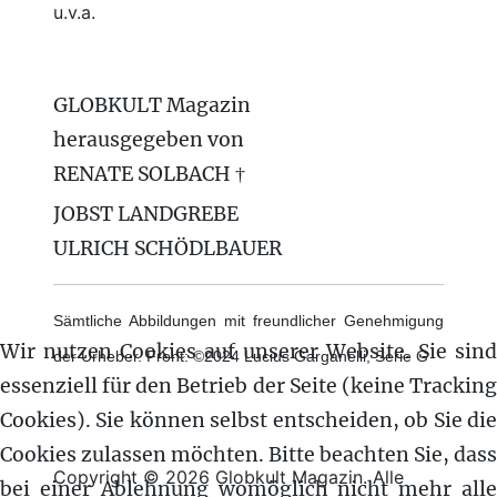
u.v.a.
GLOBKULT Magazin
herausgegeben von
RENATE SOLBACH †
JOBST LANDGREBE
ULRICH SCHÖDLBAUER
Sämtliche Abbildungen mit freundlicher Genehmigung
Wir nutzen Cookies auf unserer Website. Sie sind
der Urheber. Front: ©2024 Lucius Garganelli, Serie G
essenziell für den Betrieb der Seite (keine Tracking
Cookies). Sie können selbst entscheiden, ob Sie die
Cookies zulassen möchten. Bitte beachten Sie, dass
Copyright © 2026 Globkult Magazin. Alle
bei einer Ablehnung womöglich nicht mehr alle