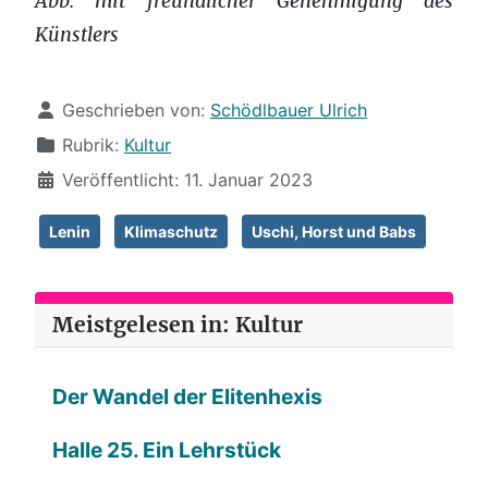
Abb. mit freundlicher Genehmigung des
Künstlers
Details
Geschrieben von:
Schödlbauer Ulrich
Rubrik:
Kultur
Veröffentlicht: 11. Januar 2023
Lenin
Klimaschutz
Uschi, Horst und Babs
Meistgelesen in: Kultur
Der Wandel der Elitenhexis
Halle 25. Ein Lehrstück