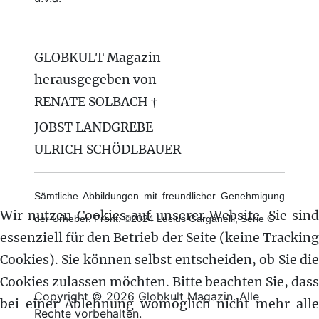
GLOBKULT Magazin
herausgegeben von
RENATE SOLBACH †
JOBST LANDGREBE
ULRICH SCHÖDLBAUER
Sämtliche Abbildungen mit freundlicher Genehmigung
Wir nutzen Cookies auf unserer Website. Sie sind
der Urheber. Front: ©2024 Lucius Garganelli, Serie G
essenziell für den Betrieb der Seite (keine Tracking
Cookies). Sie können selbst entscheiden, ob Sie die
Cookies zulassen möchten. Bitte beachten Sie, dass
Copyright © 2026 Globkult Magazin. Alle
bei einer Ablehnung womöglich nicht mehr alle
Rechte vorbehalten.