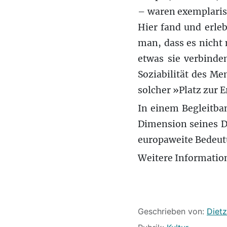
– waren exemplaris
Hier fand und erl
man, dass es nicht
etwas sie verbinde
Soziabilität des M
solcher »Platz zur 
In einem Begleitb
Dimension seines D
europaweite Bedeut
Weitere Informati
Details
Geschrieben von:
Dietz