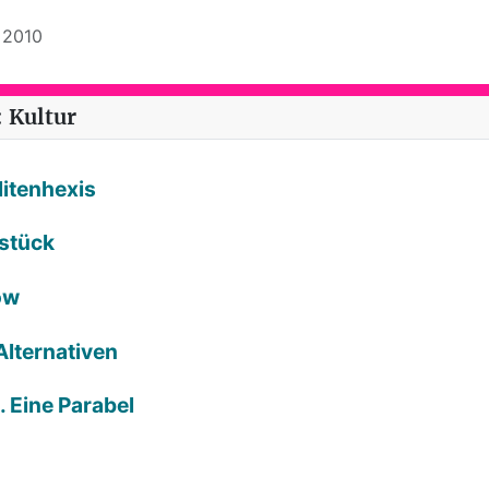
l 2010
 Kultur
litenhexis
rstück
ow
Alternativen
. Eine Parabel