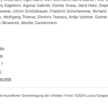
rry Eagleton, Sigmar Gabriel, Günter Grass, Gerd Held, Step
ewer, Ulrich Schödlbauer, Friedrich Schorlemmer, Richard
, Wolfgang Thierse, Dimitris Tsatsos, Antje Vollmer, Gunter
us Wowereit, Moshe Zuckermann
in
on
 †
E
BAUER
t freundlicher Genehmigung der Urheber. Front: ©2024 Lucius Gargane