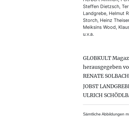
Steffen Dietzsch, Te
Landgrebe, Helmut Ro
Storch, Heinz Theisen
Meiksins Wood, Kla
u.v.a.
GLOBKULT Magaz
herausgegeben v
RENATE SOLBACH
JOBST LANDGREB
ULRICH SCHÖDL
Sämtliche Abbildungen mi