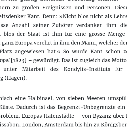
hern zu großen Ereignissen und Personen. Die
itsdenker Kant. Denn: »Nicht blos nicht als Lehr
osse Anzahl seiner Zuhörer verdanken ihm die
t blos der Staat ist ihm für eine grosse Menge 
 ganz Europa verehrt in ihm den Mann, welcher der
Platz angewiesen hat.« So wurde Kant schon z
mpel
[1823] – gewürdigt. Das ist zugleich das Motto 
 unter Mitarbeit des Kondylis-Instituts für
ng (Hagen).
hisch eine Halbinsel, von sieben Meeren umspül
 Küste. Dadurch ist das Begrenzt-Unbegrenzte ein
oblem. Europas Hafenstädte – von Byzanz über L
Lissabon, London, Amsterdam bis hin zu Königsber