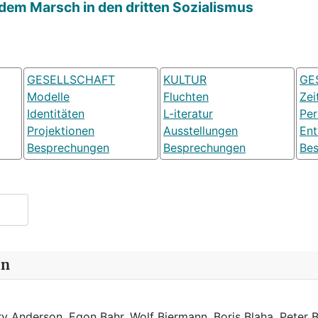
 dem Marsch in den dritten Sozialismus
GESELLSCHAFT
KULTUR
GE
Modelle
Fluchten
Zei
Identitäten
L-iteratur
Pe
Projektionen
Ausstellungen
Ent
Besprechungen
Besprechungen
Be
in
y Anderson, Egon Bahr, Wolf Biermann,
Boris Blaha,
Peter B