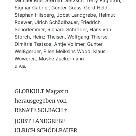
Michael Brie, Steffen Dietzsch, Terry Eagleton,
Sigmar Gabriel, Günter Grass, Gerd Held,
Stephan Hilsberg, Jobst Landgrebe, Helmut
Roewer, Ulrich Schödlbauer, Friedrich
Schorlemmer, Richard Schröder, Hans von
Storch, Heinz Theisen, Wolfgang Thierse,
Dimitris Tsatsos, Antje Vollmer, Gunter
Weißgerber, Ellen Meiksins Wood, Klaus
Wowereit, Moshe Zuckermann
u.v.a.
GLOBKULT Magazin
herausgegeben von
RENATE SOLBACH †
JOBST LANDGREBE
ULRICH SCHÖDLBAUER