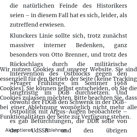
die natürlichen Feinde des Historikers
seien – in diesem Fall hat es sich, leider, als
zutreffend erwiesen.
Klunckers Linie sollte sich, trotz zunächst
massiver interner Bedenken, ganz
besonders von Otto Brenner, und trotz des
Rückschlags durch die militärische
Wir nutzen Cookies auf unserer Website. Sie sind
Intervention des Ostblocks gegen den
essenziell für den Betrieb der Seite (keine Tracking
»Prager Frühling« im Sommer 1968
Cookies). Sie können selbst entscheiden, ob Sie die
langfristig im DGB durchsetzen. Und
Cookies zulassen möchten. Bitte beachten Sie, dass
obwohl der FDGB den Schwenk in der DGB-
bei einer Ablehnung womöglich nicht mehr alle
Ostpolitik mit Argus-Augen beobachtete –
Funktionalitäten der Seite zur Verfügung stehen.
es gab Befürchtungen, die DDR solle von
Akzeptieren
Ablehnen
der UdSSR und den übrigen