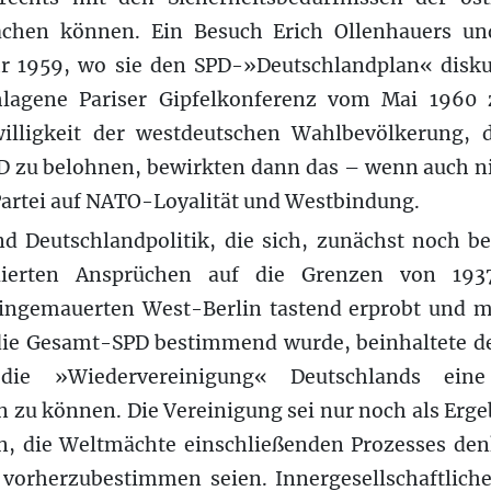
achen können. Ein Besuch Erich Ollenhauers un
 1959, wo sie den SPD-»Deutschlandplan« disku
hlagene Pariser Gipfelkonferenz vom Mai 196
illigkeit der westdeutschen Wahlbevölkerung, 
 zu belohnen, bewirkten dann das – wenn auch ni
artei auf NATO-Loyalität und Westbindung.
d Deutschlandpolitik, die sich, zunächst noch be
ulierten Ansprüchen auf die Grenzen von 19
eingemauerten West-Berlin tastend erprobt und
 die Gesamt-SPD bestimmend wurde, beinhaltete d
 die »Wiedervereinigung« Deutschlands eine n
 zu können. Die Vereinigung sei nur noch als Erge
, die Weltmächte einschließenden Prozesses den
 vorherzubestimmen seien. Innergesellschaftlic