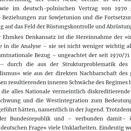
wie im deutsch-polnischen Vertrag von 1970 
 Beziehungen zur Sowjetunion und die Fortsetz
g auf das Feld der Rüstungskontrolle und Abrüstun
ür Ehmkes Denkansatz ist die Hereinnahme der 
 in die Analyse – sie sei nicht weniger wichtig al
mtnationale Bezug – ungeachtet der seit 1970/71
– durch die aus der Strukturproblematik des
alismus« wie aus der direkten Nachbarschaft des
ßen resultierenden inneren Schwäche des Regimes 
 die alles Nationale vermeintlich diskreditierend
schwung und die Westintegration zum Bedeutung
eführt hätten, namentlich in der Jugend. Trotzde
 der Bundesrepublik und – verbunden damit– 
 deutschen Frage« viele Unklarheiten. Eindeutig w