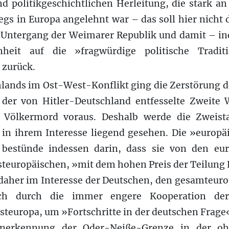
nd politikgeschichtlichen Herleitung, die stark a
s in Europa angelehnt war – das soll hier nicht 
n Untergang der Weimarer Republik und damit – ind
nheit auf die »fragwürdige politische Tradit
 zurück.
hlands im Ost-West-Konflikt ging die Zerstörung d
 der von Hitler-Deutschland entfesselte Zweite 
e Völkermord voraus. Deshalb werde die Zweista
 in ihrem Interesse liegend gesehen. Die »europäi
 bestünde indessen darin, dass sie von den eur
teuropäischen, »mit dem hohen Preis der Teilung 
 daher im Interesse der Deutschen, den gesamteur
ich durch die immer engere Kooperation der
teuropa, um »Fortschritte in der deutschen Frage«
Anerkennung der Oder-Neiße-Grenze in der ohn