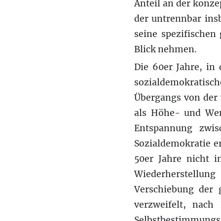
Anteil an der konz
der untrennbar insb
seine spezifischen
Blick nehmen.
Die 60er Jahre, in
sozialdemokratisc
Übergangs von der 
als Höhe- und We
Entspannung zwis
Sozialdemokratie e
50er Jahre nicht i
Wiederherstellun
Verschiebung der g
verzweifelt, nac
Selbstbestimmungs