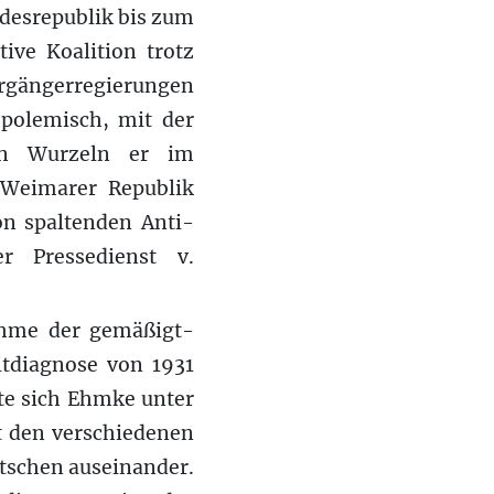
ndesrepublik bis zum
ive Koalition trotz
orgängerregierungen
 polemisch, mit der
ren Wurzeln er im
 Weimarer Republik
on spaltenden Anti-
r Pressedienst v.
ahme der gemäßigt-
itdiagnose von 1931
zte sich Ehmke unter
t den verschiedenen
tschen auseinander.