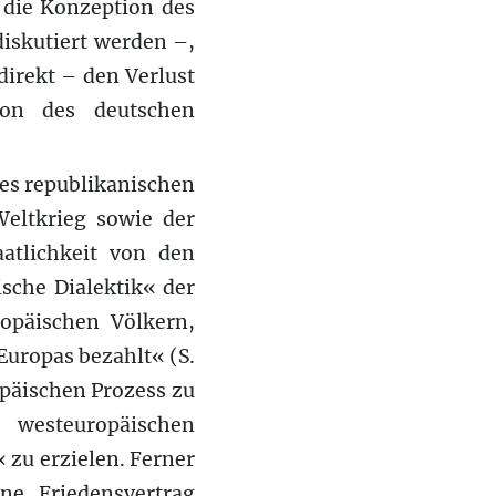
n die Konzeption des
diskutiert werden –,
irekt – den Verlust
ion des deutschen
es republikanischen
Weltkrieg sowie der
atlichkeit von den
sche Dialektik« der
opäischen Völkern,
Europas bezahlt« (S.
opäischen Prozess zu
 westeuropäischen
 zu erzielen. Ferner
e Friedensvertrag