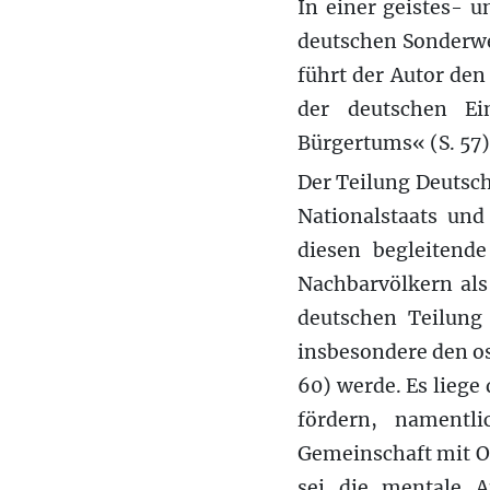
In einer geistes- u
deutschen Sonderweg
führt der Autor de
der deutschen Ei
Bürgertums« (S. 57)
Der Teilung Deutsc
Nationalstaats und
diesen begleitend
Nachbarvölkern als
deutschen Teilung
insbesondere den os
60) werde. Es liege
fördern, namentl
Gemeinschaft mit Os
sei die mentale 