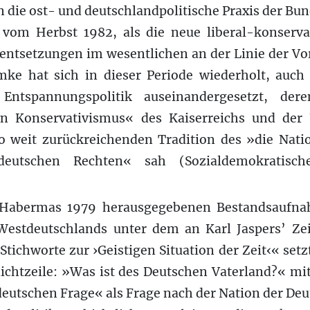
 die ost- und deutschlandpolitische Praxis der Bu
vom Herbst 1982, als die neue liberal-konservat
zentsetzungen im wesentlichen an der Linie der V
hmke hat sich in dieser Periode wiederholt, auch
 Entspannungspolitik auseinandergesetzt, de
en Konservativismus« des Kaiserreichs und der
o weit zurückreichenden Tradition des »die Nati
deutschen Rechten« sah (Sozialdemokratische
 Habermas 1979 herausgegebenen Bestandsaufn
 Westdeutschlands unter dem an Karl Jaspers’ Ze
Stichworte zur ›Geistigen Situation der Zeit‹« set
ichtzeile: »Was ist des Deutschen Vaterland?« mi
eutschen Frage« als Frage nach der Nation der Deu