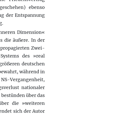
geschehen) ebenso
ung der Entspannung
g.
»inneren Dimension«
s die äußere. In der
 propagierten Zwei-
 Systems des »real
 größeren deutschen
bewahrt, während in
e NS-Vergangenheit,
sverlust nationaler
m bestünden über das
über die »weiteren
endet sich der Autor