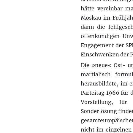
hätte vereinbar m
Moskau im Frühjahr
dann die fehlgesc
offenkundigen Unw
Engagement der SPD
Einschwenken der P
Die »neue« Ost- un
martialisch form
herausbildete, im 
Parteitag 1966 für
Vorstellung, für
Sonderlösung finden
gesamteuropäischen
nicht im einzelnen