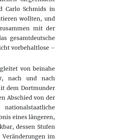
d Carlo Schmids in
tieren wollten, und
0 zusammen mit der
das gesamtdeutsche
cht vorbehaltlose –
gleitet von beinahe
37, nach und nach
 mit dem Dortmunder
en Abschied von der
ationalstaatliche
bnis eines längeren,
kbar, dessen Stufen
he Veränderungen im