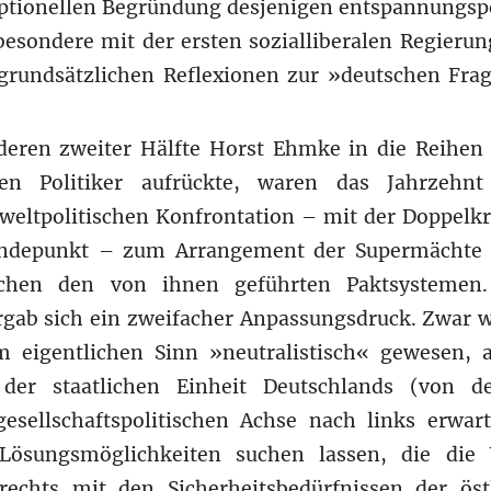
eptionellen Begründung desjenigen entspannungspo
esondere mit der ersten sozialliberalen Regierun
 grundsätzlichen Reflexionen zur »deutschen Fra
 deren zweiter Hälfte Horst Ehmke in die Reihen
hen Politiker aufrückte, waren das Jahrzehnt
weltpolitischen Konfrontation – mit der Doppelkr
ndepunkt – zum Arrangement der Supermächte u
chen den von ihnen geführten Paktsystemen.
rgab sich ein zweifacher Anpassungsdruck. Zwar w
m eigentlichen Sinn »neutralistisch« gewesen, 
g der staatlichen Einheit Deutschlands (von 
esellschaftspolitischen Achse nach links erwarte
h Lösungsmöglichkeiten suchen lassen, die di
rechts mit den Sicherheitsbedürfnissen der öst