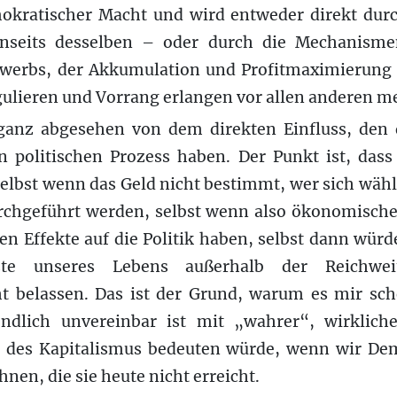
okratischer Macht und wird entweder direkt dur
jenseits desselben – oder durch die Mechanisme
erbs, der Akkumulation und Profitmaximierung ko
egulieren und Vorrang erlangen vor allen anderen m
ganz abgesehen von dem direkten Einfluss, den 
en politischen Prozess haben. Der Punkt ist, dass
 selbst wenn das Geld nicht bestimmt, wer sich wäh
hgeführt werden, selbst wenn also ökonomische
en Effekte auf die Politik haben, selbst dann würd
te unseres Lebens außerhalb der Reichweit
ht belassen. Das ist der Grund, warum es mir sc
endlich unvereinbar ist mit „wahrer“, wirklic
des Kapitalismus bedeuten würde, wenn wir Dem
nen, die sie heute nicht erreicht.