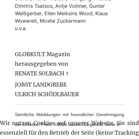
Dimitris Tsatsos, Antje Vollmer, Gunter
Weißgerber, Ellen Meiksins Wood, Klaus
Wowereit, Moshe Zuckermann
u.v.a.
GLOBKULT Magazin
herausgegeben von
RENATE SOLBACH †
JOBST LANDGREBE
ULRICH SCHÖDLBAUER
Sämtliche Abbildungen mit freundlicher Genehmigung
Wir nutzen Cookies auf unserer Website. Sie sind
der Urheber. Front: ©2024 Lucius Garganelli, Serie G
essenziell für den Betrieb der Seite (keine Tracking