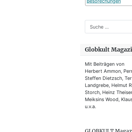
Besorechungen
Suchen
Globkult Magaz
Mit Beiträgen von
Herbert Ammon, Perr
Steffen Dietzsch, Te
Landgrebe, Helmut Ro
Storch, Heinz Theisen
Meiksins Wood, Kla
u.v.a.
GLOBKULT Magaz