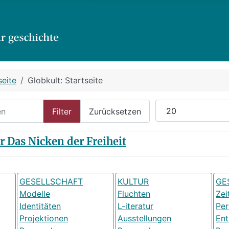
seite
Globkult: Startseite
n
Anzeige #
Filter
Zurücksetzen
 Das Nicken der Freiheit
GESELLSCHAFT
KULTUR
GE
Modelle
Fluchten
Zei
Identitäten
L-iteratur
Pe
Projektionen
Ausstellungen
Ent