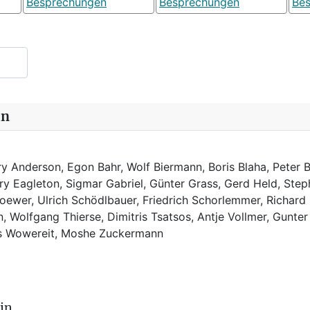
Besprechungen
Besprechungen
Be
in
y Anderson, Egon Bahr, Wolf Biermann,
Boris Blaha,
Peter B
rry Eagleton, Sigmar Gabriel, Günter Grass, Gerd Held, Step
ewer, Ulrich Schödlbauer, Friedrich Schorlemmer, Richard
, Wolfgang Thierse, Dimitris Tsatsos, Antje Vollmer, Gunter
us Wowereit, Moshe Zuckermann
in