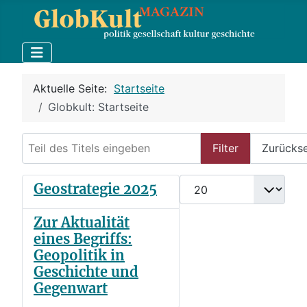
Aktuelle Seite:
Startseite
Globkult: Startseite
Teil des Titels eingeben
Filter
Zurücks
Anzeige #
Geostrategie 2025
Zur Aktualität
eines Begriffs:
Geopolitik in
Geschichte und
Gegenwart