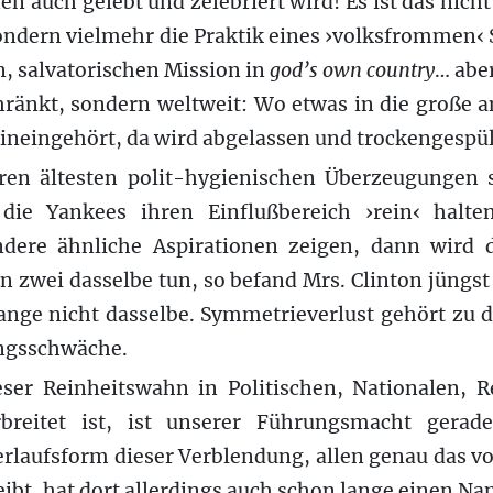
n auch gelebt und zelebriert wird! Es ist das nich
sondern vielmehr die Praktik eines ›volksfrommen‹
n, salvatorischen Mission in
god’s own country
… aber
hränkt, sondern weltweit: Wo etwas in die große 
 hineingehört, da wird abgelassen und trockengespü
ren ältesten polit-hygienischen Überzeugungen 
 die Yankees ihren Einflußbereich ›rein‹ halt
ndere ähnliche Aspirationen zeigen, dann wird
 zwei dasselbe tun, so befand Mrs. Clinton jüngs
lange nicht dasselbe. Symmetrieverlust gehört z
ngsschwäche.
eser Reinheitswahn in Politischen, Nationalen, Re
rbreitet ist, ist unserer Führungsmacht gerade
erlaufsform dieser Verblendung, allen genau das v
reibt, hat dort allerdings auch schon lange einen N