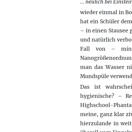
… neulich bei Einstein
wieder einmal in Bou
hat ein Schüler dem
– in einen Stausee
und natürlich verbo
Fall von – mind
Nanogrößenordnung 
man das Wasser ni
Mundspüle verwend
Das ist wahrschei
hygienische? – Re
Highschool-Phantas
meine, ganz klar z
hierzulande in weit