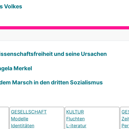
es Volkes
Wissenschaftsfreiheit und seine Ursachen
ngela Merkel
 dem Marsch in den dritten Sozialismus
GESELLSCHAFT
KULTUR
GE
Modelle
Fluchten
Zei
Identitäten
L-iteratur
Pe