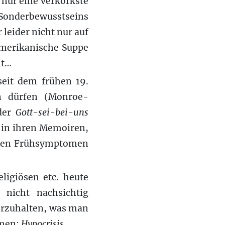
t nur eine verkorkste
 Sonderbewusstseins
 leider nicht nur auf
amerikanische Suppe
lt…
seit dem frühen 19.
en dürfen (Monroe-
 der
Gott-sei-bei-uns
t in ihren Memoiren,
u den Frühsymptomen
ligiösen etc. heute
 nicht nachsichtig
orzuhalten, was man
amen:
Hypocrisis.