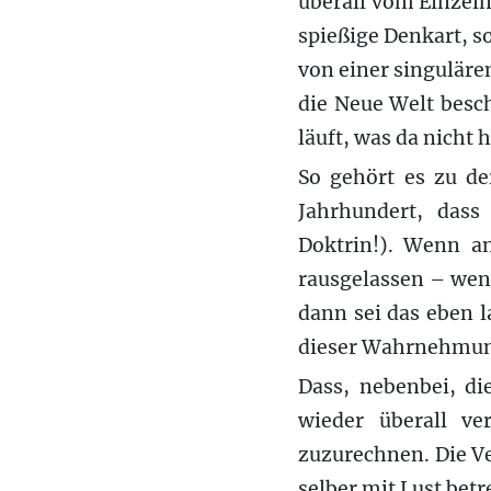
überall vom Einzelne
spießige Denkart, 
von einer singuläre
die Neue Welt besc
läuft, was da nicht
So gehört es zu de
Jahrhundert, dass
Doktrin!). Wenn a
rausgelassen – wenn
dann sei das eben 
dieser Wahrnehmu
Dass, nebenbei, di
wieder überall ve
zuzurechnen. Die V
selber mit Lust bet