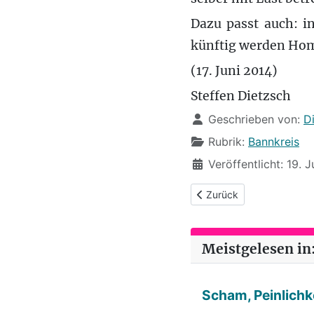
Dazu passt auch: i
künftig werden Homo
(17. Juni 2014)
Steffen Dietzsch
Details
Geschrieben von:
D
Rubrik:
Bannkreis
Veröffentlicht: 19. 
Vorheriger Beitrag: Bannk
Zurück
Meistgelesen in:
Scham, Peinlichke