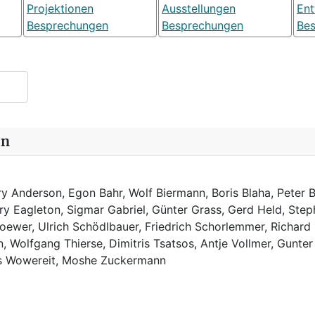
Projektionen
Ausstellungen
Ent
Besprechungen
Besprechungen
Be
in
y Anderson, Egon Bahr, Wolf Biermann,
Boris Blaha,
Peter B
rry Eagleton, Sigmar Gabriel, Günter Grass, Gerd Held, Step
ewer, Ulrich Schödlbauer, Friedrich Schorlemmer, Richard
, Wolfgang Thierse, Dimitris Tsatsos, Antje Vollmer, Gunter
us Wowereit, Moshe Zuckermann