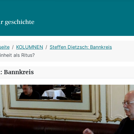
seite
KOLUMNEN
Steffen Dietzsch: Bannkreis
nheit als Ritus?
h: Bannkreis