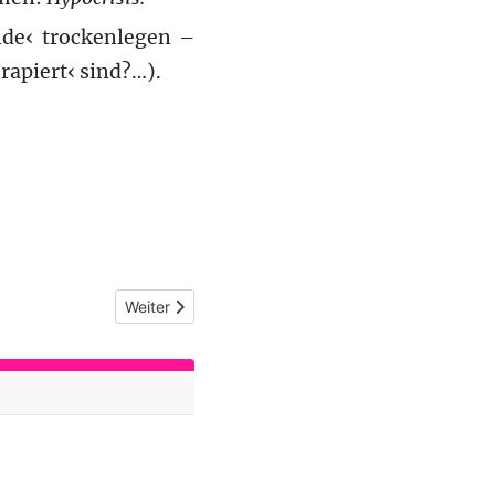
nde‹ trockenlegen –
rapiert‹ sind?…).
Nächster Beitrag: Bannkreis (48) Kosakisch werden
Weiter