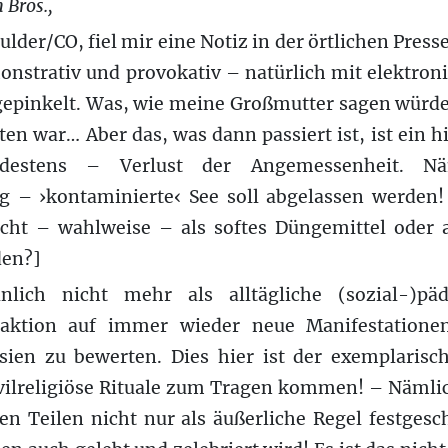
 Bros.,
lder/CO, fiel mir eine Notiz in der örtlichen Press
onstrativ und provokativ – natürlich mit elektroni
 gepinkelt. Was, wie meine Großmutter sagen würde
ten war… Aber das, was dann passiert ist, ist ein h
estens – Verlust der Angemessenheit. N
– ›kontaminierte‹ See soll abgelassen werden!
cht – wahlweise – als softes Düngemittel oder 
en?]
nlich nicht mehr als alltägliche (sozial-)p
aktion auf immer wieder neue Manifestatione
ien zu bewerten. Dies hier ist der exemplarisch
ivilreligiöse Rituale zum Tragen kommen! – Nämlic
en Teilen nicht nur als äußerliche Regel festgesc