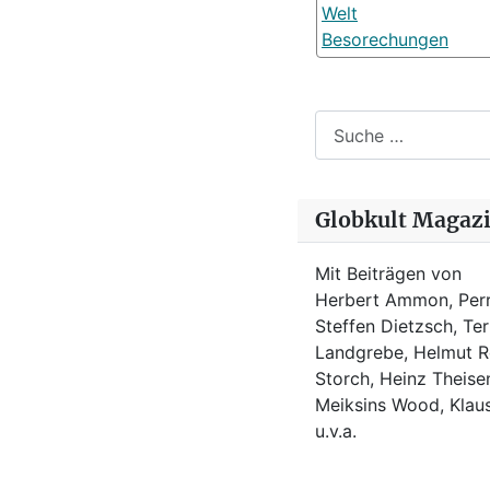
Welt
Besorechungen
Suchen
Globkult Magaz
Mit Beiträgen von
Herbert Ammon, Perr
Steffen Dietzsch, Te
Landgrebe, Helmut Ro
Storch, Heinz Theisen
Meiksins Wood, Kla
u.v.a.