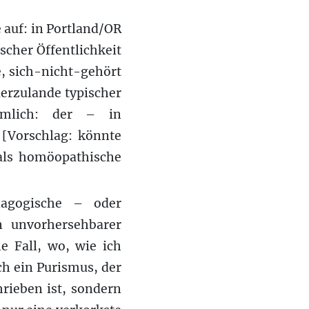
e auf: in Portland/OR
scher Öffentlichkeit
, sich-nicht-gehört
ierzulande typischer
ämlich: der – in
 [Vorschlag: könnte
als homöopathische
ädagogische – oder
n unvorhersehbarer
e Fall, wo, wie ich
h ein Purismus, der
hrieben ist, sondern