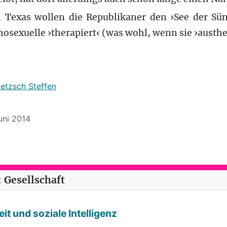
n Texas wollen die Republikaner den ›See der Sü
sexuelle ›therapiert‹ (was wohl, wenn sie ›austhe
ietzsch Steffen
Juni 2014
reis (46): Ein Land ›an-der-Grenze‹
 Gesellschaft
it und soziale Intelligenz