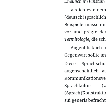
...neulich im Einstein
– als ich es einem
(deutsch)sprachlic
Beispiele massenme
vor und prägte dan
Termitologie,
die sch
– Augenblicklich 
Gegenwart sollte u
Diese Sprachsch
augenscheinlich 
Kommunikationsve
Sprachkultur
(Sprach)Konstrukti
sui generis befracht