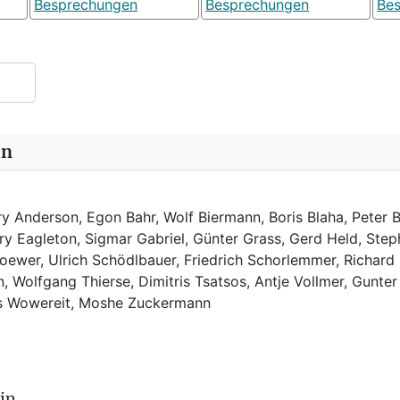
Besprechungen
Besprechungen
Be
in
y Anderson, Egon Bahr, Wolf Biermann,
Boris Blaha,
Peter B
rry Eagleton, Sigmar Gabriel, Günter Grass, Gerd Held, Step
ewer, Ulrich Schödlbauer, Friedrich Schorlemmer, Richard
, Wolfgang Thierse, Dimitris Tsatsos, Antje Vollmer, Gunter
us Wowereit, Moshe Zuckermann
in