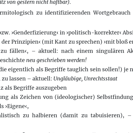
tz von gestern nicht haftbar)
.
rmitologisch zu identifizierenden Wortgebrauc
w. ›Genderfizierung‹ in ›politisch-korrekter‹ Abs
er Prinzipien‹ (mit Kant zu sprechen) ›mit bloß 
 zu fällen‹, – aktuell: nach einem singulären 
Geschichte
neu geschrieben werden!
 eigentlich als Begriffe tauglich sein sollen!) je
 zu lassen – aktuell:
Ungläubige, Unrechtsstaat
z als Begriffe auszugeben
ung als Zeichen von (ideologischer) Selbstfindun
s ›Eigene‹,
alistisch zu halbieren (damit zu tabuisieren), –