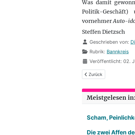
Was damit gewonne
Politik-Geschäft)
vornehmer
Auto-ido
Steffen Dietzsch
Details
Geschrieben von:
D
Rubrik:
Bannkreis
Veröffentlicht: 02. 
Vorheriger Beitrag: Bann
Zurück
Meistgelesen in:
Scham, Peinlichke
Die zwei Affen d