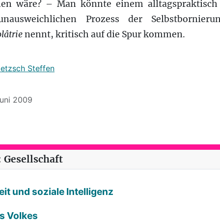
n wäre? – Man könnte einem alltagspraktisch 
 unausweichlichen Prozess der Selbstbornier
lâtrie
nennt, kritisch auf die Spur kommen.
ietzsch Steffen
Juni 2009
kreis (25): Markt oder Mensch?
 Gesellschaft
it und soziale Intelligenz
es Volkes