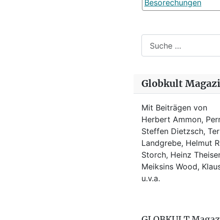
Besorechungen
Suchen
Globkult Magaz
Mit Beiträgen von
Herbert Ammon, Perr
Steffen Dietzsch, Te
Landgrebe, Helmut Ro
Storch, Heinz Theisen
Meiksins Wood, Kla
u.v.a.
GLOBKULT Magaz