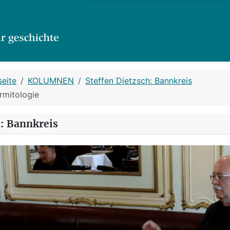
seite
KOLUMNEN
Steffen Dietzsch: Bannkreis
rmitologie
h: Bannkreis