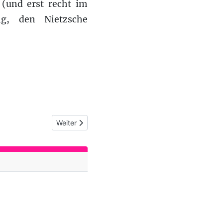
(und erst recht im
ung, den Nietzsche
Nächster Beitrag: Bannkreis (27): Adorno ist tot?
Weiter