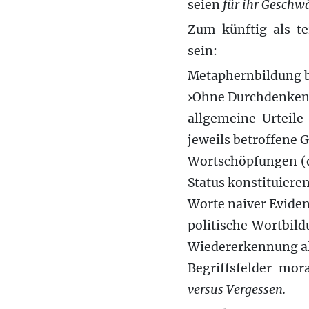
seien
für ihr Geschwä
Zum künftig als te
sein:
Metaphernbildung bz
›Ohne Durchdenken d
allgemeine Urteile
jeweils betroffene 
Wortschöpfungen (die
Status konstituieren
Worte naiver Eviden
politische Wortbild
Wiedererkennung al
Begriffsfelder mor
versus Vergessen.