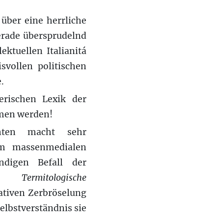
über eine herrliche
erade übersprudelnd
ktuellen Italianitá
svollen politischen
.
erischen Lexik der
mmen werden!
enten macht sehr
im massenmedialen
ndigen Befall der
ll).
Termitologische
ativen Zerbröselung
Selbstverständnis sie