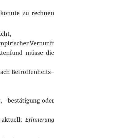
h könnte zu rechnen
icht,
empirischer Vernunft
Aktenfund müsse die
 nach Betroffenheits-
g, -bestätigung oder
 aktuell:
Erinnerung