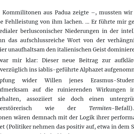
 Kommilitonen aus Padua zeigte –, mussten wir 
he Fehlleistung von ihm lachen. … Er führte mir g
dialer berlusconischer Niederungen in der intelle
n das aufschlussreiche Wort von der verhängni
ier unaufhaltsam den italienischen Geist dominiere
war mir klar: Dieser neue Beitrag zur aufklär
nverzüglich ins iablis-geführte Alphazet aufgeno
öpfung wider Willen jenes Erasmus-Stud
aufmerksam auf die ruinierenden Wirkungen 
rhalten, assoziiert sie doch einen untergrü
 (zerstörerisch wie der
Termiten
-Befa
onen wären demnach mit der Logik ihrer perform
et (Politiker nehmen das positiv auf, etwa in dem 