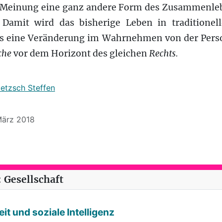
Meinung eine ganz andere Form des Zusammenlebe
 Damit wird das bisherige Leben in traditionel
dies eine Veränderung im Wahrnehmen von der Perso
che
vor dem Horizont des gleichen
Rechts.
ietzsch Steffen
 März 2018
eis (65): ›Initialophobie‹
 Gesellschaft
it und soziale Intelligenz