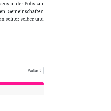
ns in der Polis zur
len Gemeinschaften
n seiner selber und
Nächster Beitrag: Bannkreis (67): But he is right
Weiter