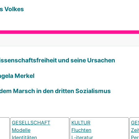
es Volkes
Wissenschaftsfreiheit und seine Ursachen
ngela Merkel
 dem Marsch in den dritten Sozialismus
GESELLSCHAFT
KULTUR
GE
Modelle
Fluchten
Zei
Identitäten
L-iteratur
Pe