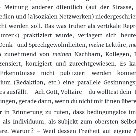
– Meinung anderer öffentlich (auf der Strass
Medien und [a]sozialen Netzwerken) niedergeschrien
cht werden soll. Das was früher als vertikale Rep
nten‹) praktiziert wurde, verlagert sich heut
Denk- und Sprechgewohnheiten,
meine
Lektüre,
me
en zunehmend von
meinen
Nachbarn, Kollegen, 
zensiert, korrigiert und zurechtgewiesen. Es k
e Erkenntnisse nicht publiziert werden könn
um (Redaktion, etc.) eine parallele Gesinnungs
s ausfällt. – Ach Gott, Voltaire – du wolltest dein
nungen, gerade dann, wenn du nicht mit ihnen übe
r in Erinnerung zu rufen, dass bedingungslos im
 als Individuum, als Subjekt zum obersten Selbs
äre. Warum? – Weil dessen Freiheit auf eigene