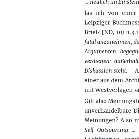
… neulich im Einstei
las ich von einer 
Leipziger Buchmes
Brief‹ [ND, 10/11.3.
fatal anzunehmen, da
Argumenten begegne
verdienen: außerha
Diskussion steht.
– Al
einer aus dem Archi
mit Westverlagen ›
Gilt also Meinungsf
unverhandelbare Di
Meinungen? Also ni
Self-Outsourcing
… D