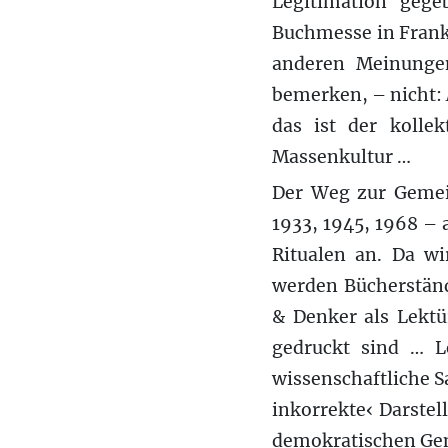
Legitimation geg
Buchmesse in Frank
anderen Meinunge
bemerken, – nicht:
das ist der kolle
Massenkultur …
Der Weg zur Gemei
1933, 1945, 1968 –
Ritualen an. Da w
werden Bücherständ
& Denker als Lektü
gedruckt sind … L
wissenschaftliche S
inkorrekte‹ Darstel
demokratischen Geme