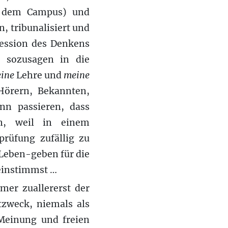
e, dem Campus) und
, tribunalisiert und
ression des Denkens
e sozusagen in die
ine
Lehre und
meine
Hörern, Bekannten,
ann passieren, dass
en, weil in einem
prüfung zufällig zu
-Leben-geben für die
reinstimmst …
mer zuallererst der
tzweck, niemals als
 Meinung und freien