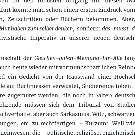
eben für den robusten Umgang mit diesen ›Me
furt konnte man schon einen ersten Eindruck v
n, Zeitschriften oder Büchern bekommen. Aber
Mut haben zum selber denken,
sondern:
das-musst-d
ktivistische Imperativ in unserer neuen deutsc
nschaft der
Gleichen-guten-Meinung-für-Alle
fäng
 auch heute wieder mit vormundschaftlichen Rein
ird ein Gedicht von der Hauswand einer Hochsch
e auf Buchmessen verwüstet, Studierende toben,
re zugemutet werden, die noch in ›alter‹ deutsc
ehrende müssen sich dem Tribunal von Studie
achverhalte, aber auch Sarkasmus, Witz, schwarze
lungen, etc. zu rechtfertigen. – Kurzum: Weil wi
inwesen, die – politische, religiöse, erzieherisch