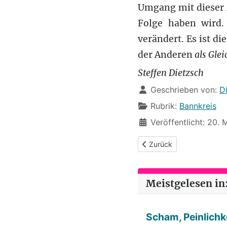
Umgang mit dieser 
Folge haben wird.
verändert. Es ist 
der Anderen
als Glei
Steffen Dietzsch
Details
Geschrieben von:
D
Rubrik:
Bannkreis
Veröffentlicht: 20.
Vorheriger Beitrag: Bannkr
Zurück
Meistgelesen in:
Scham, Peinlichke