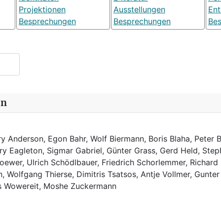
Projektionen
Ausstellungen
Ent
Besprechungen
Besprechungen
Be
in
y Anderson, Egon Bahr, Wolf Biermann,
Boris Blaha,
Peter B
rry Eagleton, Sigmar Gabriel, Günter Grass, Gerd Held, Step
ewer, Ulrich Schödlbauer, Friedrich Schorlemmer, Richard
, Wolfgang Thierse, Dimitris Tsatsos, Antje Vollmer, Gunter
us Wowereit, Moshe Zuckermann