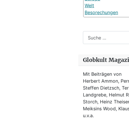
Welt
Besorechungen
Suchen
Globkult Magaz
Mit Beiträgen von
Herbert Ammon, Perr
Steffen Dietzsch, Te
Landgrebe, Helmut Ro
Storch, Heinz Theisen
Meiksins Wood, Kla
u.v.a.