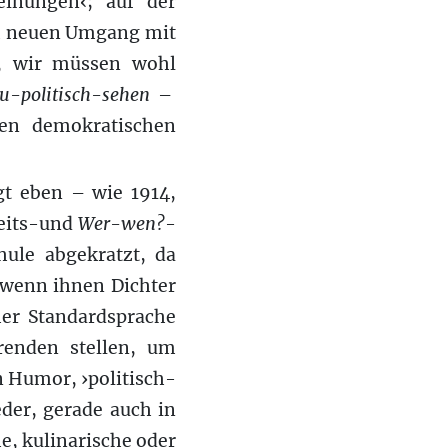
inungen‹; auf der
om neuen Umgang mit
, wir müssen wohl
u-politisch-sehen
–
hen demokratischen
t eben – wie 1914,
heits-und
Wer-wen?
-
ule abgekratzt, da
 wenn ihnen Dichter
her Standardsprache
renden stellen, um
n Humor, ›politisch-
eder, gerade auch in
e, kulinarische oder