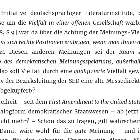
n
Initiative deutschsprachiger Literaturinstitute,
se um die
Vielfalt in einer offenen Gesellschaft
warb.
18, S.9] war da über die Achtung der Meinungs-Viel
ss sich rechte Positionen erübrigen, wenn man ihnen 
t.
Diesen anderen Meinungen sei der
Raum z
lb des demokratischen Meinungsspektrums, außerha
so soll Vielfalt durch eine
qualifizierte
Vielfalt gew
v der Bezirksleitung der SED eine alte Messedire
abgekupfert‹?
reiheit – seit dem
First Amendment to the United Stat
alogform demokratischer Staatswesen – ab jetzt 
cht mehr? – Schon das zu fragen, gilt wahrschein
amit wäre wohl für die
gute
Meinung – und ih