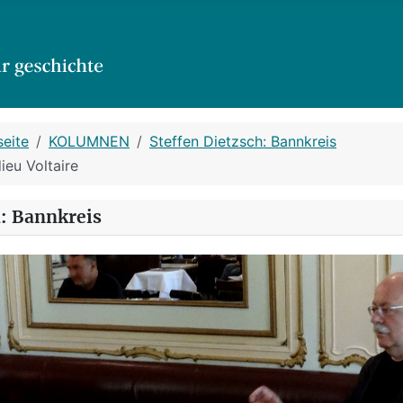
seite
KOLUMNEN
Steffen Dietzsch: Bannkreis
ieu Voltaire
h: Bannkreis