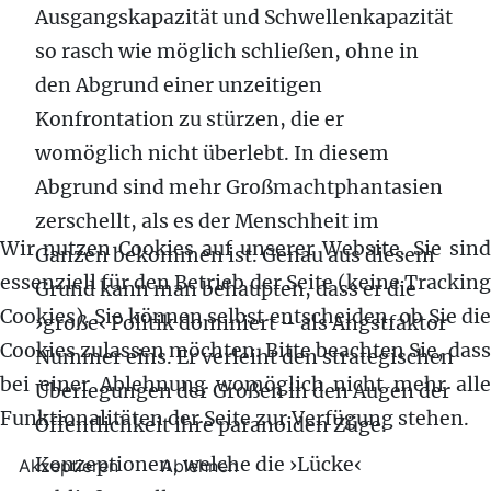
Ausgangskapazität und Schwellenkapazität
so rasch wie möglich schließen, ohne in
den Abgrund einer unzeitigen
Konfrontation zu stürzen, die er
womöglich nicht überlebt. In diesem
Abgrund sind mehr Großmachtphantasien
zerschellt, als es der Menschheit im
Wir nutzen Cookies auf unserer Website. Sie sind
Ganzen bekommen ist. Genau aus diesem
essenziell für den Betrieb der Seite (keine Tracking
Grund kann man behaupten, dass er die
Cookies). Sie können selbst entscheiden, ob Sie die
›große‹ Politik dominiert – als Angstfaktor
Cookies zulassen möchten. Bitte beachten Sie, dass
Nummer eins. Er verleiht den strategischen
bei einer Ablehnung womöglich nicht mehr alle
Überlegungen der Großen in den Augen der
Funktionalitäten der Seite zur Verfügung stehen.
Öffentlichkeit ihre paranoiden Züge.
Konzeptionen, welche die ›Lücke‹
Akzeptieren
Ablehnen