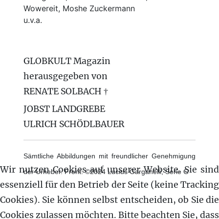
Wowereit, Moshe Zuckermann
u.v.a.
GLOBKULT Magazin
herausgegeben von
RENATE SOLBACH †
JOBST LANDGREBE
ULRICH SCHÖDLBAUER
Sämtliche Abbildungen mit freundlicher Genehmigung
Wir nutzen Cookies auf unserer Website. Sie sind
der Urheber. Front: ©2024 Lucius Garganelli, Serie G
essenziell für den Betrieb der Seite (keine Tracking
Cookies). Sie können selbst entscheiden, ob Sie die
Cookies zulassen möchten. Bitte beachten Sie, dass