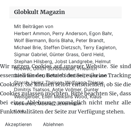
Globkult Magazin
Mit Beiträgen von
Herbert Ammon, Perry Anderson, Egon Bahr,
Wolf Biermann,
Boris Blaha,
Peter Brandt,
Michael Brie, Steffen Dietzsch, Terry Eagleton,
Sigmar Gabriel, Günter Grass, Gerd Held,
Stephan Hilsberg, Jobst Landgrebe, Helmut
Wir nutzen Cookies auf unserer Website. Sie sind
Roewer, Ulrich Schödlbauer, Friedrich
essenziell für den Betrieb der Seite (keine Tracking
Schorlemmer, Richard Schröder, Hans von
Storch, Heinz Theisen, Wolfgang Thierse,
Cookies). Sie können selbst entscheiden, ob Sie die
Dimitris Tsatsos, Antje Vollmer, Gunter
Cookies zulassen möchten. Bitte beachten Sie, dass
Weißgerber, Ellen Meiksins Wood, Klaus
bei einer Ablehnung womöglich nicht mehr alle
Wowereit, Moshe Zuckermann
u.v.a.
Funktionalitäten der Seite zur Verfügung stehen.
Akzeptieren
Ablehnen