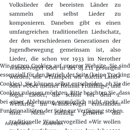
Volkslieder der bereisten Länder zu
sammeln und selbst Lieder zu
komponieren. Daneben gibt es einen
umfangreichen traditionellen Liedschatz,
der den verschiedenen Generationen der
Jugendbewegung gemeinsam ist, also
Lieder, die schon vor 1933 im Nerother
Wir nutzen Cookies auf unserer Website. Sie sind
Wandervogel oder in der dj.1.11 gesungen
essenziell für den Betrieb der Seite (keine Tracking
wurden, wie »Trampen wir durchs Land«
Cookies). Sie können selbst entscheiden, ob Sie die
oder »Über meiner Heimat Frühling«, und
Cookies zulassen möchten. Bitte beachten Sie, dass
sogar Lieder, die schon vor dem 1.
bei einer Ablehnung womöglich nicht mehr alle
Weltkrieg im Wandervogel entstanden
Funktionalitäten der Seite zur Verfügung stehen.
sind. Nicht zufällig gehörte das
traditionelle Wandervogellied »Wir wollen
Akzeptieren
Ablehnen