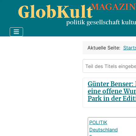
Aktuelle Seite:
Start
Teil des Titels eingebe
Günter Benser: 
eine offene Wun
Park in der Edit
POLITIK
Deutschland