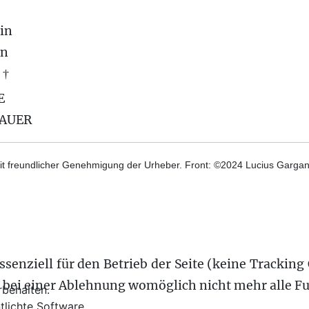
in
on
 †
E
BAUER
t freundlicher Genehmigung der Urheber. Front: ©2024 Lucius Gargane
senziell für den Betrieb der Seite (keine Tracking 
s bei einer Ablehnung womöglich nicht mehr alle Fu
behalten.
tlichte Software.