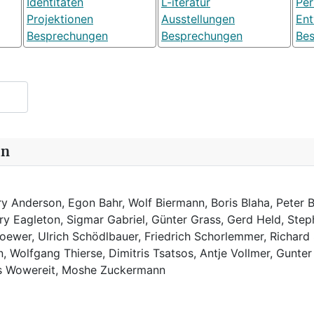
Identitäten
L-iteratur
Pe
Projektionen
Ausstellungen
Ent
Besprechungen
Besprechungen
Be
in
y Anderson, Egon Bahr, Wolf Biermann,
Boris Blaha,
Peter B
rry Eagleton, Sigmar Gabriel, Günter Grass, Gerd Held, Step
ewer, Ulrich Schödlbauer, Friedrich Schorlemmer, Richard
, Wolfgang Thierse, Dimitris Tsatsos, Antje Vollmer, Gunter
us Wowereit, Moshe Zuckermann