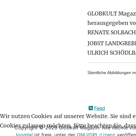
GLOBKULT Magaz
herausgegeben v
RENATE SOLBACH
JOBST LANDGREB
ULRICH SCHÖDL
Sämtliche Abbildungen mi
Feed
Wir nutzen Cookies auf unserer Website. Sie sind es
Cookies zulassen möchten. Bitte beachten Sie, das
Copyright © 2026 Globkult Magazin. Alle Rechte vor
Joomla!
ist freie, unter der
GNU/GPL-Lizenz
veröffen