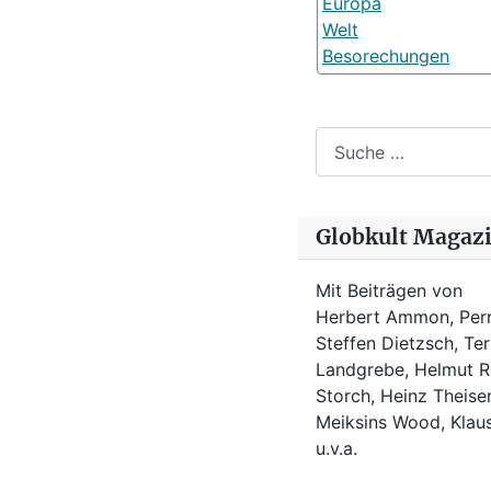
Europa
Welt
Besorechungen
Suchen
Globkult Magaz
Mit Beiträgen von
Herbert Ammon, Perr
Steffen Dietzsch, Te
Landgrebe, Helmut Ro
Storch, Heinz Theisen
Meiksins Wood, Kla
u.v.a.