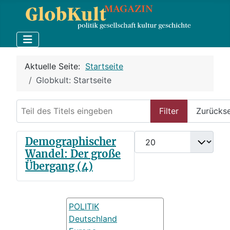
Aktuelle Seite:
Startseite
Globkult: Startseite
Teil des Titels eingeben
Filter
Zurücks
Anzeige #
Demographischer
Wandel: Der große
Übergang (4)
POLITIK
Deutschland