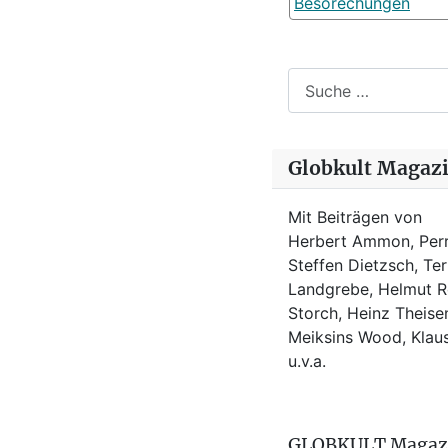
Besorechungen
Suchen
Globkult Magaz
Mit Beiträgen von
Herbert Ammon, Perr
Steffen Dietzsch, Te
Landgrebe, Helmut Ro
Storch, Heinz Theisen
Meiksins Wood, Kla
u.v.a.
GLOBKULT Magaz