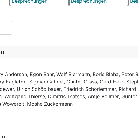
Besprechungen
Besprechungen
Be
in
y Anderson, Egon Bahr, Wolf Biermann,
Boris Blaha,
Peter B
rry Eagleton, Sigmar Gabriel, Günter Grass, Gerd Held, Step
ewer, Ulrich Schödlbauer, Friedrich Schorlemmer, Richard
, Wolfgang Thierse, Dimitris Tsatsos, Antje Vollmer, Gunter
us Wowereit, Moshe Zuckermann
in