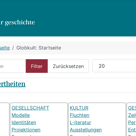
seite
Globkult: Startseite
n
Anzeige #
Filter
Zurücksetzen
rtheiten
GESELLSCHAFT
KULTUR
GE
Modelle
Fluchten
Zei
Identitäten
L-iteratur
Pe
Projektionen
Ausstellungen
Ent