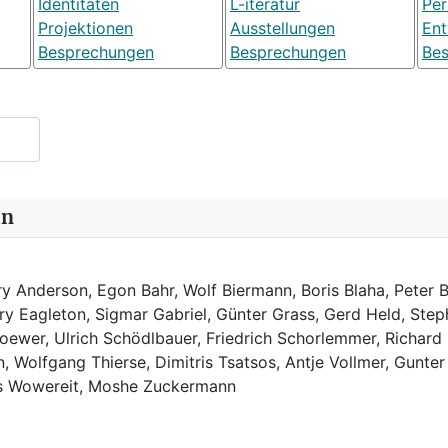
Identitäten
L-iteratur
Pe
Projektionen
Ausstellungen
Ent
Besprechungen
Besprechungen
Be
in
y Anderson, Egon Bahr, Wolf Biermann,
Boris Blaha,
Peter B
rry Eagleton, Sigmar Gabriel, Günter Grass, Gerd Held, Step
ewer, Ulrich Schödlbauer, Friedrich Schorlemmer, Richard
, Wolfgang Thierse, Dimitris Tsatsos, Antje Vollmer, Gunter
us Wowereit, Moshe Zuckermann