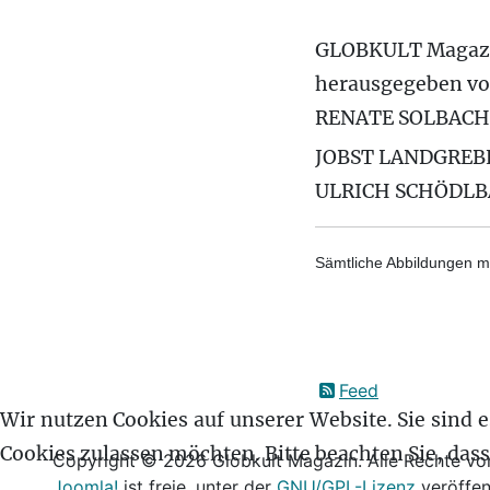
GLOBKULT Magaz
herausgegeben v
RENATE SOLBACH
JOBST LANDGREB
ULRICH SCHÖDL
Sämtliche Abbildungen mi
Feed
Wir nutzen Cookies auf unserer Website. Sie sind es
Cookies zulassen möchten. Bitte beachten Sie, das
Copyright © 2026 Globkult Magazin. Alle Rechte vor
Joomla!
ist freie, unter der
GNU/GPL-Lizenz
veröffen