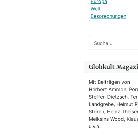
Europa
Welt
Besorechungen
Suchen
Globkult Magaz
Mit Beiträgen von
Herbert Ammon, Perr
Steffen Dietzsch, Te
Landgrebe, Helmut Ro
Storch, Heinz Theisen
Meiksins Wood, Kla
u.v.a.