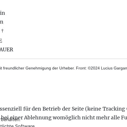
in
on
 †
E
BAUER
t freundlicher Genehmigung der Urheber. Front: ©2024 Lucius Gargane
senziell für den Betrieb der Seite (keine Tracking 
s bei einer Ablehnung womöglich nicht mehr alle Fu
behalten.
tlichte Software.