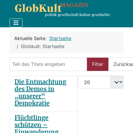
Aktuelle Seite:
Startseite
Globkult: Startseite
Teil des Titels eingeben
Filter
Zurücks
Anzeige #
Die Entmachtung
des Demos in
„unserer“
Demokratie
Flüchtlinge
schützen –
Einwanderung