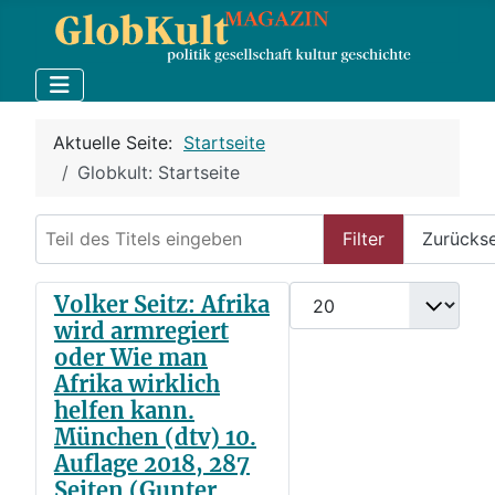
Aktuelle Seite:
Startseite
Globkult: Startseite
Teil des Titels eingeben
Filter
Zurücks
Anzeige #
Volker Seitz: Afrika
wird armregiert
oder Wie man
Afrika wirklich
helfen kann.
München (dtv) 10.
Auflage 2018, 287
Seiten (Gunter