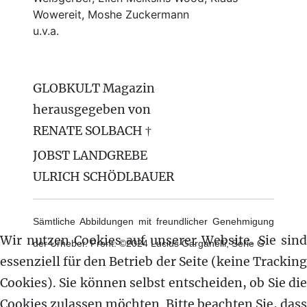
Wowereit, Moshe Zuckermann
u.v.a.
GLOBKULT Magazin
herausgegeben von
RENATE SOLBACH †
JOBST LANDGREBE
ULRICH SCHÖDLBAUER
Sämtliche Abbildungen mit freundlicher Genehmigung
Wir nutzen Cookies auf unserer Website. Sie sind
der Urheber. Front: ©2024 Lucius Garganelli, Serie G
essenziell für den Betrieb der Seite (keine Tracking
Cookies). Sie können selbst entscheiden, ob Sie die
Cookies zulassen möchten. Bitte beachten Sie, dass