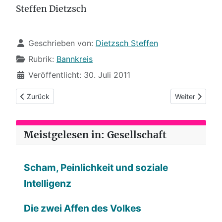
Steffen Dietzsch
Details
Geschrieben von:
Dietzsch Steffen
Rubrik:
Bannkreis
Veröffentlicht: 30. Juli 2011
Vorheriger Beitrag: Bannkreis (37): Das Geibel-Syndrom
Nächster Beitr
Zurück
Weiter
Meistgelesen in: Gesellschaft
Scham, Peinlichkeit und soziale
Intelligenz
Die zwei Affen des Volkes